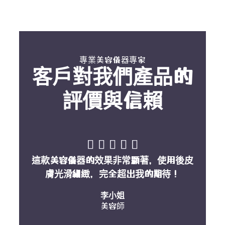
專業美容儀器專家
客戶對我們產品的
評價與信賴





這款美容儀器的效果非常顯著，使用後皮
膚光滑細緻，完全超出我的期待！
李小姐
美容師