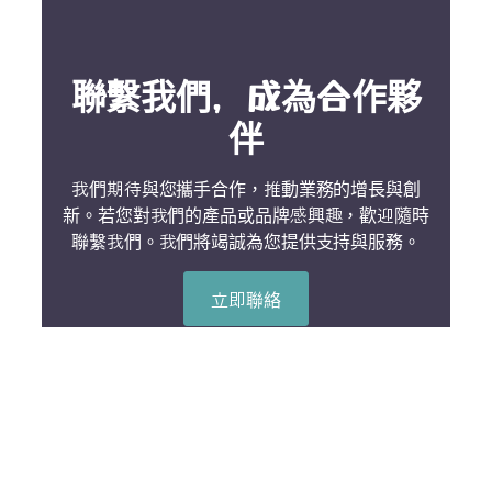
聯繫我們，成為合作夥
伴
我們期待與您攜手合作，推動業務的增長與創
新。若您對我們的產品或品牌感興趣，歡迎隨時
聯繫我們。我們將竭誠為您提供支持與服務。
立即聯絡
聯絡我們